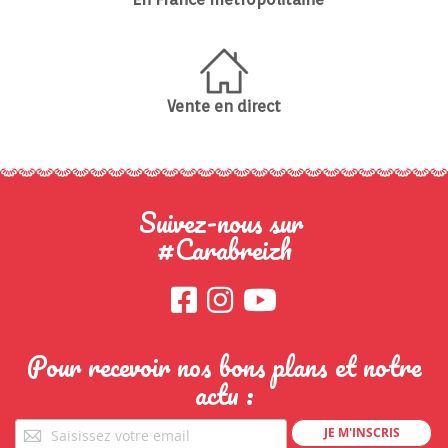
Vente en direct
Suivez-nous sur
#Carabreizh
Pour recevoir nos bons plans et notre
actu :
Pour
JE M'INSCRIS