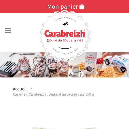
Mon panier
Allez
au
contenu
Accueil
Caramels Carabreizh l'Original au beurre salé 150 g
Skip
Skip
to
to
the
the
end
beginn