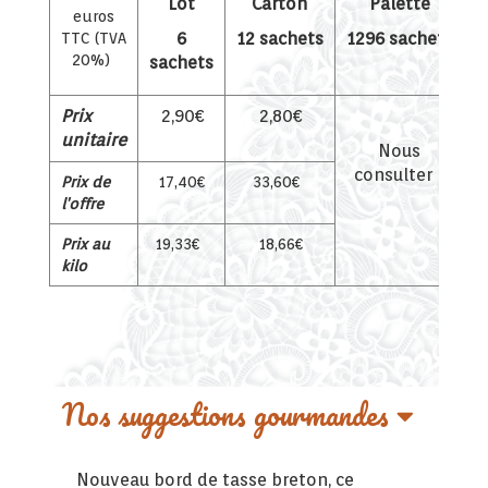
Lot
Carton
Palette
euros
6
12 sachets
1296 sachets
TTC (TVA
20%)
sachets
Prix
2,90€
2,80€
unitaire
Nous
consulter
Prix de
17,40€
33,60€
l'offre
Prix au
19,33€
18,66€
kilo
Nos suggestions gourmandes
Nouveau bord de tasse breton, ce