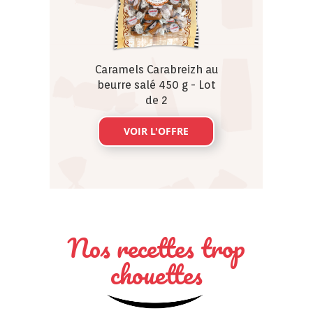
Caramels Carabreizh au
beurre salé 450 g - Lot
de 2
VOIR L'OFFRE
Nos recettes trop
chouettes