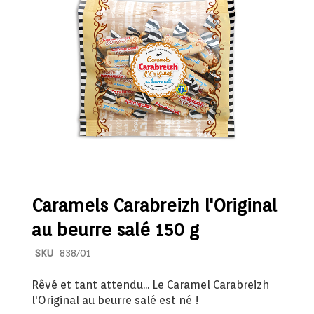
of
of
the
the
images
image
gallery
galler
Caramels Carabreizh l'Original
au beurre salé 150 g
SKU
838/01
Rêvé et tant attendu... Le Caramel Carabreizh
l'Original au beurre salé est né !