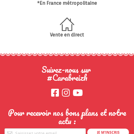
*En France métropolitaine
Vente en direct
Suivez-nous sur
#Carabreizh
Pour recevoir nos bons plans et notre
actu :
Pour
JE M'INSCRIS