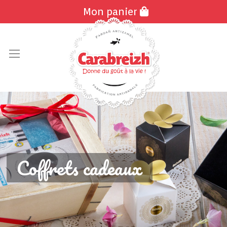
Mon panier
Allez
au
contenu
Coffrets cadeaux