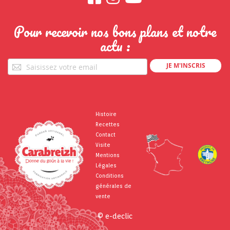
Pour recevoir nos bons plans et notre
actu :
Pour
JE M'INSCRIS
recevoir
nos
bons
plans
et
Histoire
notre
Recettes
actu
Contact
:
Visite
Mentions
Légales
Conditions
générales de
vente
© e-declic