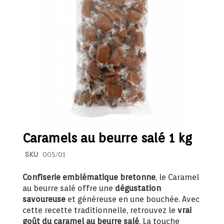
the
the
images
image
gallery
galler
Caramels au beurre salé 1 kg
SKU
005/01
Confiserie emblématique bretonne
, le Caramel
au beurre salé offre une
dégustation
savoureuse
et généreuse en une bouchée. Avec
cette recette traditionnelle, retrouvez le
vrai
goût du caramel au beurre salé
. La touche