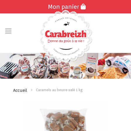
Mon panier
Allez
au
contenu
Caramels au beurre salé 1 kg
Accueil
Skip
Skip
to
to
the
the
end
beginn
of
of