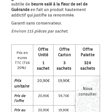
subtile de
beurre salé à la fleur de sel de
Guérande
en fait un produit hautement
addictif qui justifie sa renommée.
Garanti sans conservateur.
Environ 115 pièces par sachet.
Offre
Offre
Offre
Prix en
Unité
Carton
Palette
euros
1
3
324
TTC (TVA
20%)
sachet
sachets
sachets
Prix
20,90€
19,90€
unitaire
Nous
consulter
Prix de
20,90€
59,70€
l'offre
Prix au
20,90€
19,90€