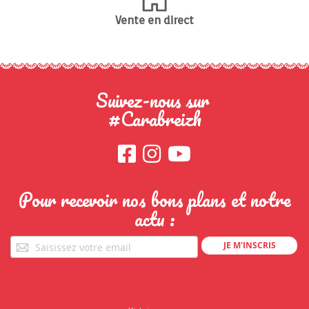
Vente en direct
Suivez-nous sur
#Carabreizh
Pour recevoir nos bons plans et notre
actu :
Pour
JE M'INSCRIS
recevoir
nos
bons
plans