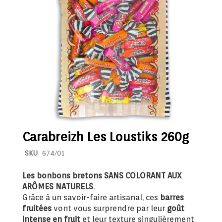
the
the
images
image
gallery
galler
Carabreizh Les Loustiks 260g
SKU
674/01
Les bonbons bretons SANS COLORANT AUX
ARÔMES NATURELS
.
Grâce à un savoir-faire artisanal, ces
barres
fruitées
vont vous surprendre par leur
goût
intense en fruit
et leur texture singulièrement